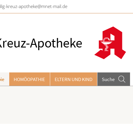
ilig-kreuz-apotheke@mnet-mail.de
Kreuz-Apotheke
ie
HOMÖOPATHIE
ELTERN UND KIND
Suche
eilpflanzen A-Z
ieren und Harnwege
rthopädie und Unfallmedizin
heumatologische Erkrankungen