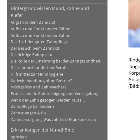
Hintergrundwissen Mund, Zähne und
Blut, Krebs und Infektionen
Neurologie
Kiefer
Haut, Haare und Nägel
Schmerz- und Schla
Angst vor dem Zahnarzt
Aufbau und Funktion der Zähne
Psychische Erkrankungen
Frauenkrankheiten
Aufbau und Funktion der Zähne
Das 1 x 1 der guten Zahnpflege
Der Besuch beim Zahnarzt
Die richtige Zahnpasta
Rinde
Die Rolle der Ernährung bei der Zahngesundheit
längs
Die zahnheilkundlichen Berufe
Körpe
Hilfsmittel zur Mundhygiene
Anspr
Kariesbehandlung ohne Bohren?
(Bild
Milchgebiss und Zahnwechsel
Professionelle Zahnreinigung und Versiegelung
Wenn der Zahn gezogen werden muss …
Zahnpflege bei Kindern
Zahnspangen & Co.
Zahnversorgung: Was zahlt die Krankenkasse?
Erkrankungen der Mundhöhle
Aphthen