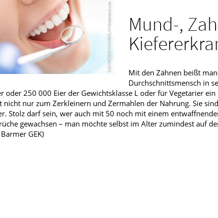
Apotheken vor Ort!
Männerkrankheiten
Mund-, Zah
fmedizin
Kiefererkr
Mit den Zähnen beißt man 
Durchschnittsmensch in s
r oder 250 000 Eier der Gewichtsklasse L oder für Vegetarier ei
t nicht nur zum Zerkleinern und Zermahlen der Nahrung. Sie si
r. Stolz darf sein, wer auch mit 50 noch mit einem entwaffnend
üche gewachsen – man möchte selbst im Alter zumindest auf den
: Barmer GEK)