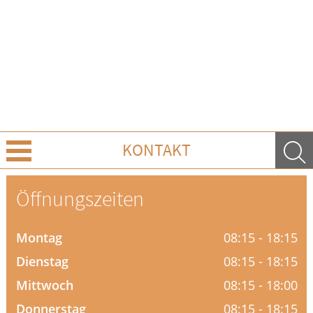
KONTAKT
Über Uns
Öffnungszeiten
Leistungen
Montag
08:15 - 18:15
Ratgeber
Dienstag
08:15 - 18:15
Mittwoch
08:15 - 18:00
Krankheiten & Therapie
Donnerstag
08:15 - 18:15